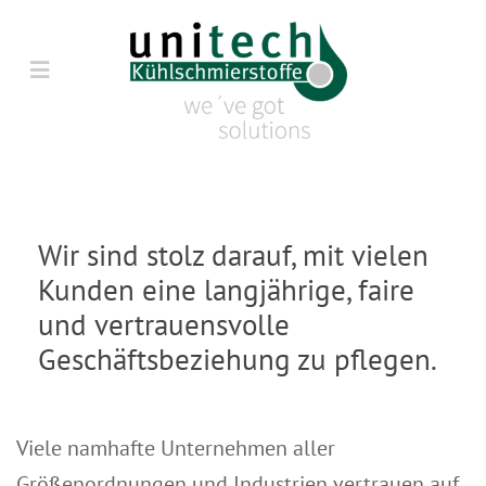
Zum
Inhalt
Toggle
springen
Navigation
HOME
ÜBER UNS
Wir sind stolz darauf, mit vielen
Kunden eine langjährige, faire
PRODUKTE
und vertrauensvolle
Geschäftsbeziehung zu pflegen.
SERVICE
BLOG
Viele namhafte Unternehmen aller
Größenordnungen und Industrien vertrauen auf