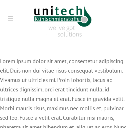
Zum
Inhalt
Toggle
springen
Navigation
HOME
ÜBER UNS
Lorem ipsum dolor sit amet, consectetur adipiscing
elit. Duis non dui vitae risus consequat vestibulum.
PRODUKTE
Vivamus ut ultricies mi. Proin lobortis, lacus ac
ultrices dignissim, orci erat tincidunt nulla, id
SERVICE
tristique nulla magna et erat. Fusce in gravida velit.
Morbi mauris risus, maximus nec mollis et, pulvinar
BLOG
sed leo. Fusce a velit erat. Curabitur nisi mauris,
pharetra sit amet bibendum et, aliquet ac eros. Nunc