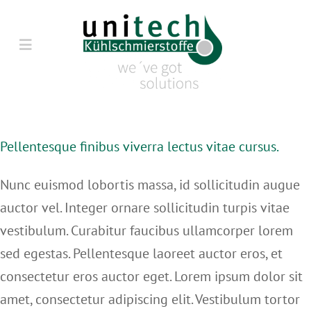
Zum
Inhalt
Toggle
springen
Navigation
HOME
Pellentesque finibus viverra lectus vitae cursus.
ÜBER UNS
Nunc euismod lobortis massa, id sollicitudin augue
PRODUKTE
auctor vel. Integer ornare sollicitudin turpis vitae
vestibulum. Curabitur faucibus ullamcorper lorem
SERVICE
sed egestas. Pellentesque laoreet auctor eros, et
consectetur eros auctor eget. Lorem ipsum dolor sit
BLOG
amet, consectetur adipiscing elit. Vestibulum tortor